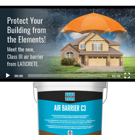
Video
Player
00:00
01:31