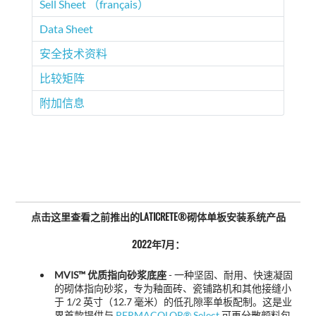
Sell Sheet （français）
Data Sheet
安全技术资料
比较矩阵
附加信息
点击这里查看之前推出的LATICRETE®砌体单板安装系统产品
2022年7月：
MVIS™ 优质指向砂浆底座
- 一种坚固、耐用、快速凝固
的砌体指向砂浆，专为釉面砖、瓷铺路机和其他接缝小
于 1/2 英寸（12.7 毫米）的低孔隙率单板配制。这是业
界首款提供与
PERMACOLOR® Select
可再分散颜料包