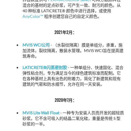
混合的基材的定点砂浆，可产生一致、耐污的颜色。从
40 种标准 LATICRETE® 颜色中进行选择，或使用
AnyColor™
程序创建您自己的自定义颜色。
2021年2月：
MVIS WCI公司
-
（水裂纹隔离）膜是单组分，承重，施
加流体，裂纹隔离，散装水管理。MVIS WCI旨在提高建
筑寿命。
LATICRETE®闪蒸密封胶
- 一种单组分、快速固化、混合
弹性粘合剂，专为满足当今的绿色建筑标准而配制。它
在各种基材上具有出色的附着力，简化了新建筑和现有
建筑的气密和防水细节，允许在同一天安装。
2020年7月：
MVIS Lite Wall Float
- 一种专为安装人员而开发的超轻质
砂浆。它不含可吸入的结晶二氧化硅，重量是传统 S 型
砂浆的一半。