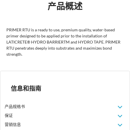
产品概述
PRIMER RTU is a ready to use, premium quality, water-based
primer designed to be applied prior to the installation of
LATICRETE® HYDRO BARRIERTM and HYDRO TAPE. PRIMER
RTU penetrates deeply into substrates and maximizes bond
strength.
信息和指南
产品规格书
保证
营销信息