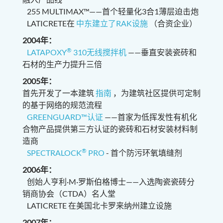
255 MULTIMAX™——首个轻量化3合1薄层迫击炮
LATICRETE在
中东建立了RAK设施
（合资企业）
2004年：
®
LATAPOXY
310无线搅拌机
——垂直安装瓷砖和
石材的生产力提升三倍
2005年：
首先开发了一本建筑
指南
，为建筑社区提供可定制
的基于网络的规范流程
GREENGUARD™认证
——首家为低挥发性有机化
合物产品提供第三方认证的瓷砖和石材安装材料制
造商
®
SPECTRALOCK
PRO
- 首个防污环氧填缝剂
2006年：
创始人亨利·M·罗斯伯格博士——入选陶瓷瓷砖分
销商协会（CTDA）名人堂
LATICRETE 在美国北卡罗来纳州建立设施
2007年：