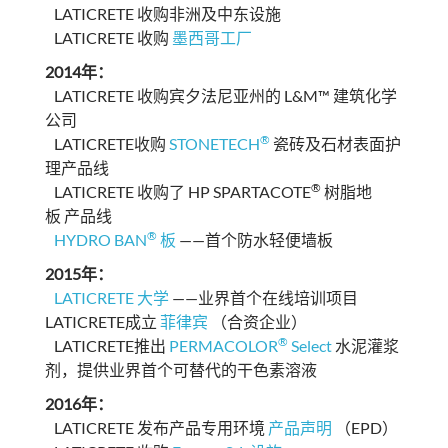
LATICRETE 收购非洲及中东设施
LATICRETE 收购
墨西哥工厂
2014年：
LATICRETE 收购宾夕法尼亚州的 L&M™ 建筑化学
公司
®
LATICRETE收购
STONETECH
瓷砖及石材表面护
理产品线
®
LATICRETE 收购了 HP SPARTACOTE
树脂地
板 产品线
®
HYDRO BAN
板
——首个防水轻便墙板
2015年：
LATICRETE 大学
——业界首个在线培训项目
LATICRETE成立
菲律宾
（合资企业）
®
LATICRETE推出
PERMACOLOR
Select
水泥灌浆
剂，提供业界首个可替代的干色素溶液
2016年：
LATICRETE 发布产品专用环境
产品声明
（EPD）