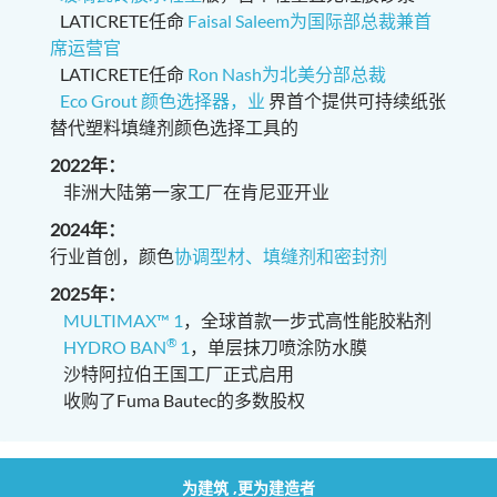
LATICRETE任命
Faisal Saleem为国际部总裁兼首
席运营官
LATICRETE任命
Ron Nash为北美分部总裁
Eco Grout 颜色选择器，业
界首个提供可持续纸张
替代塑料填缝剂颜色选择工具的
2022年：
非洲大陆第一家工厂在肯尼亚开业
2024年：
行业首创，颜色
协调型材、填缝剂和密封剂
2025年：
MULTIMAX™ 1
，全球首款一步式高性能胶粘剂
®
HYDRO BAN
1
，单层抹刀喷涂防水膜
沙特阿拉伯王国工厂正式启用
收购了Fuma Bautec的多数股权
为建筑 ,更为建造者