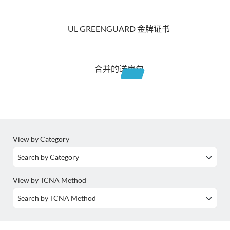
UL GREENGUARD 金牌证书
合并的送审包
View by Category
View by TCNA Method