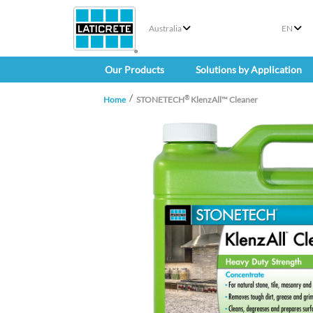
Australia
EN
Our Products
Solutions by Application
®
Home
STONETECH
KlenzAll™ Cleaner