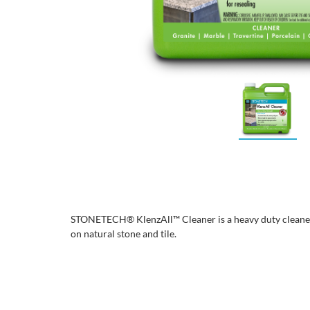
STONETECH® KlenzAll™ Cleaner is a heavy duty cleaner 
on natural stone and tile.