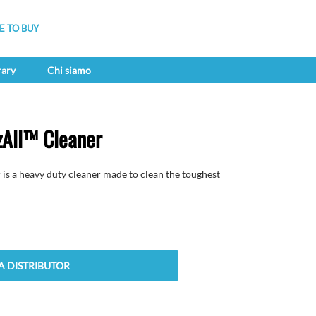
 TO BUY
rary
Chi siamo
All™ Cleaner
 a heavy duty cleaner made to clean the toughest
A DISTRIBUTOR