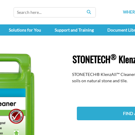
WHERE
SEARCH
Solutions for You
Support and Training
Document Lib
®
STONETECH
Klenz
STONETECH® KlenzAll™ Cleaner is
soils on natural stone and tile.
FIND 