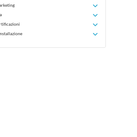
arketing
a
tificazioni
installazione