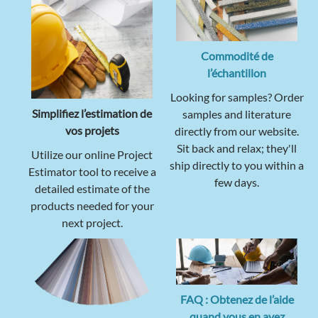
Commodité de
l’échantillon
Looking for samples? Order
Simplifiez l’estimation de
samples and literature
vos projets
directly from our website.
Sit back and relax; they'll
Utilize our online Project
ship directly to you within a
Estimator tool to receive a
few days.
detailed estimate of the
products needed for your
next project.
FAQ : Obtenez de l’aide
quand vous en avez