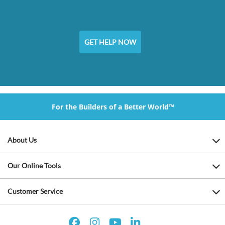
GET HELP NOW
For the Builders of a Better World™
About Us
Our Online Tools
Customer Service