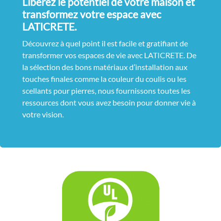
Libérez le potentiel de votre maison et
transformez votre espace avec
LATICRETE.
Découvrez à quel point il est facile et gratifiant de
transformer vos espaces de vie avec LATICRETE. De
la sélection des bons matériaux d’installation aux
touches finales comme la couleur du coulis ou les
scellants pour pierres, nous fournissons toutes les
ressources dont vous avez besoin pour donner vie à
votre vision.