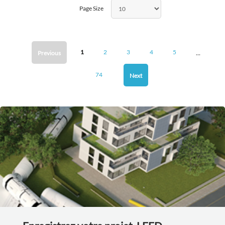
Page Size
...
1
2
3
4
5
Previous
74
Next