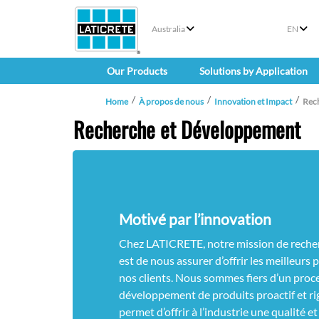
Australia
EN
Our Products
Solutions by Application
Home
À propos de nous
Innovation et Impact
Rec
Recherche et Développement
Motivé par l’innovation
Chez LATICRETE, notre mission de rech
est de nous assurer d’offrir les meilleurs 
nos clients. Nous sommes fiers d’un proc
développement de produits proactif et ri
permet d’offrir à l’industrie une qualité 