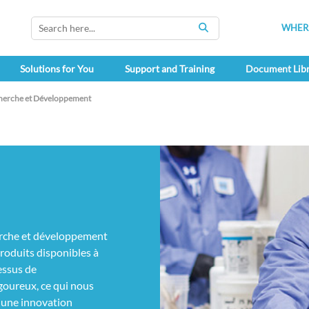
WHERE
SEARCH
Solutions for You
Support and Training
Document Lib
herche et Développement
erche et développement
produits disponibles à
essus de
goureux, ce qui nous
et une innovation