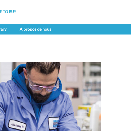
 TO BUY
rary
À propos de nous