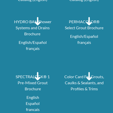
HYDRO BAN Shower
PERMACOLOR®
Systems and Drains
Select Grout Brochure
Brochure
English/Español
English/Español
français
français
SPECTRALOCK® 1
Color Card For Grouts,
Pre-Mixed Grout
Caulks & Sealants, and
Brochure
Profiles & Trims
English
Español
francais