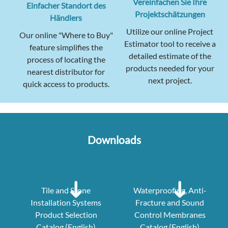
Vereinfachen Sie Ihre
Einfacher Standort des
Projektschätzungen
Händlers
Utilize our online Project
Our online "Where to Buy"
Estimator tool to receive a
feature simplifies the
detailed estimate of the
process of locating the
products needed for your
nearest distributor for
next project.
quick access to products.
Downloads
Tile and Stone
Waterproofing, Anti-
Installation Systems
Fracture and Sound
Product Selection
Control Membranes
Catalog (English)
Catalog (English)